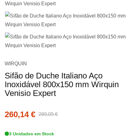
Saltar
WIRQUIN
para
Sifão de Duche Italiano Aço
o
Inoxidável 800x150 mm Wirquin
início
Venisio Expert
da
Galeria
de
260,14 €
289,05 €
imagens
3 Unidades em Stock