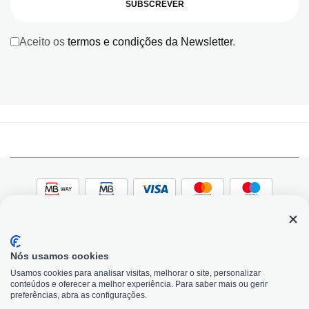
SUBSCREVER
Aceito os
termos e condições da Newsletter
.
Nós usamos cookies
© 2026, Bildit. Todos os direitos reservados | Powered
Adobe
Usamos cookies para analisar visitas, melhorar o site, personalizar
by Toogas, with
Magento
conteúdos e oferecer a melhor experiência. Para saber mais ou gerir
Precisa de Ajuda?
preferências, abra as configurações.