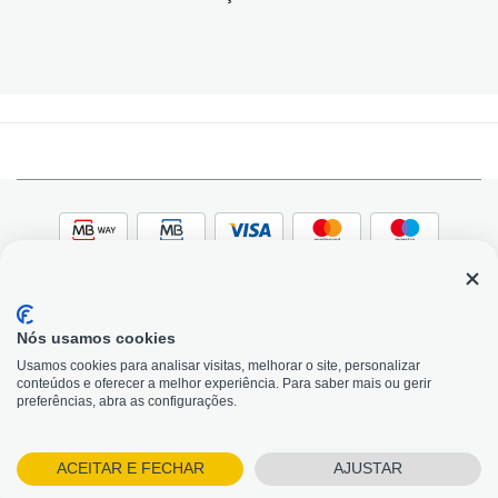
Nós usamos cookies
© 2026, Bildit. Todos os direitos reservados | Powered
Adobe
Usamos cookies para analisar visitas, melhorar o site, personalizar
by Toogas, with
Magento
conteúdos e oferecer a melhor experiência. Para saber mais ou gerir
Precisa de Ajuda?
preferências, abra as configurações.
ACEITAR E FECHAR
AJUSTAR