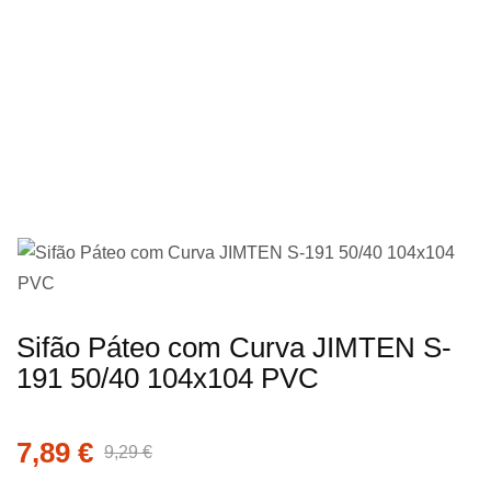
imagens
Saltar
Sifão Páteo com Curva JIMTEN S-
para
191 50/40 104x104 PVC
o
início
7,89 €
da
9,29 €
Galeria