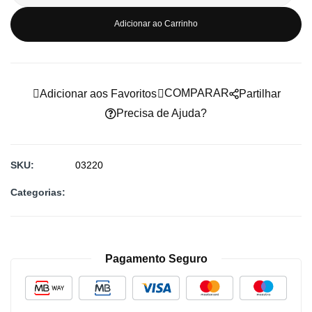
imagens
Adicionar ao Carrinho
COMPARAR
Adicionar aos Favoritos
Partilhar
Precisa de Ajuda?
SKU
03220
Categorias:
Pagamento Seguro