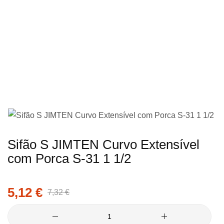
imagens
Saltar
Sifão S JIMTEN Curvo Extensível
para
com Porca S-31 1 1/2
o
início
5,12 €
da
7,32 €
Galeria
de