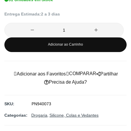
imagens
Entrega Estimada:
2 a 3 dias
Adicionar ao Carrinho
COMPARAR
Adicionar aos Favoritos
Partilhar
Precisa de Ajuda?
SKU
PN940073
Categorias:
Drogaria
Silicone, Colas e Vedantes