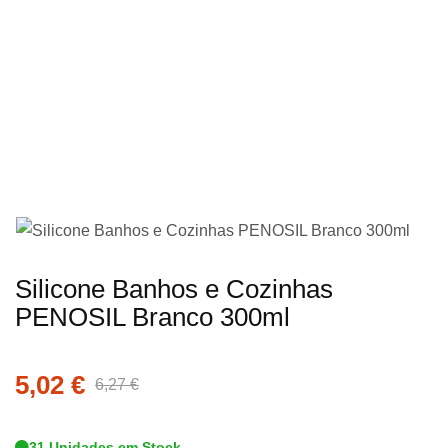
imagens
Saltar
Silicone Banhos e Cozinhas
para
PENOSIL Branco 300ml
o
início
5,02 €
da
6,27 €
Galeria
de
31 Unidades em Stock