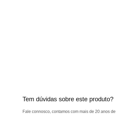
início
da
Galeria
de
imagens
Tem dúvidas sobre este produto?
Fale connosco, contamos com
mais de 20 anos de