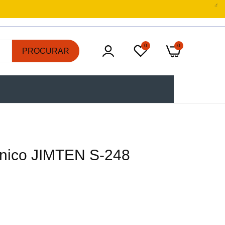
0
0
PROCURAR
ónico JIMTEN S-248