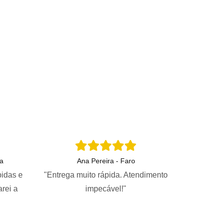
a
Ana Pereira - Faro
pidas e
"Entrega muito rápida. Atendimento
arei a
impecável!"