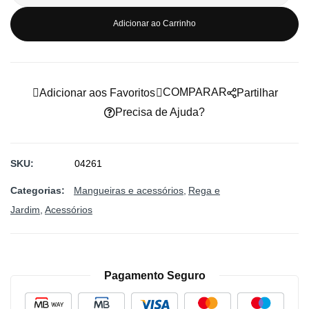
imagens
Adicionar ao Carrinho
COMPARAR
Adicionar aos Favoritos
Partilhar
Precisa de Ajuda?
SKU
04261
Categorias:
Mangueiras e acessórios
Rega e
Jardim
Acessórios
Pagamento Seguro