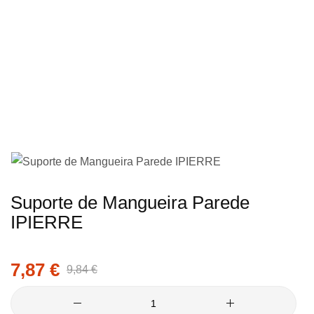
imagens
Saltar
Suporte de Mangueira Parede
para
IPIERRE
o
início
7,87 €
da
9,84 €
Galeria
de