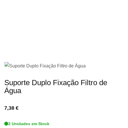
imagens
Saltar
Suporte Duplo Fixação Filtro de
para
Água
o
início
7,38 €
da
Galeria
2 Unidades em Stock
de