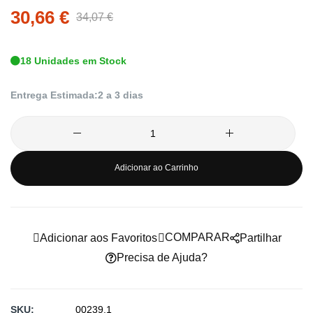
da
30,66 €
34,07 €
Galeria
de
18 Unidades em Stock
imagens
Entrega Estimada:
2 a 3 dias
Adicionar ao Carrinho
COMPARAR
Adicionar aos Favoritos
Partilhar
Precisa de Ajuda?
SKU
00239.1