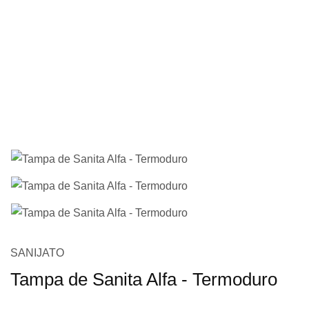
imagens
Saltar
SANIJATO
para
Tampa de Sanita Alfa - Termoduro
o
início