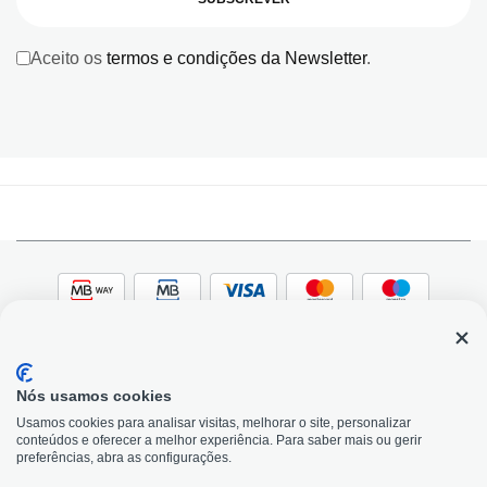
Aceito os
termos e condições da Newsletter
.
Nós usamos cookies
© 2026, Bildit. Todos os direitos reservados | Powered
Adobe
Usamos cookies para analisar visitas, melhorar o site, personalizar
by Toogas, with
Magento
conteúdos e oferecer a melhor experiência. Para saber mais ou gerir
Precisa de Ajuda?
preferências, abra as configurações.