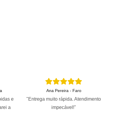
a
Ana Pereira - Faro
pidas e
"Entrega muito rápida. Atendimento
arei a
impecável!"