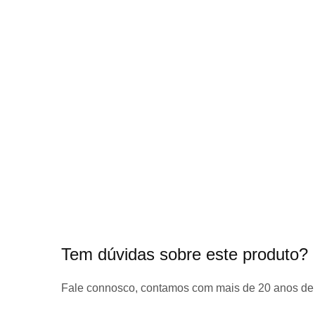
início
da
Galeria
de
imagens
Tem dúvidas sobre este produto?
Fale connosco, contamos com
mais de 20 anos de