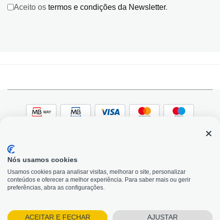
Aceito os
termos e condições da Newsletter
.
Nós usamos cookies
© 2026, Bildit. Todos os direitos reservados | Powered
Adobe
Usamos cookies para analisar visitas, melhorar o site, personalizar
by Toogas, with
Magento
conteúdos e oferecer a melhor experiência. Para saber mais ou gerir
Precisa de Ajuda?
preferências, abra as configurações.
ACEITAR E FECHAR
AJUSTAR