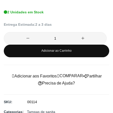
de
2 Unidades em Stock
imagens
Entrega Estimada:
2 a 3 dias
Adicionar ao Carrinho
COMPARAR
Adicionar aos Favoritos
Partilhar
Precisa de Ajuda?
SKU
00114
Categorias:
Tampas de sanita