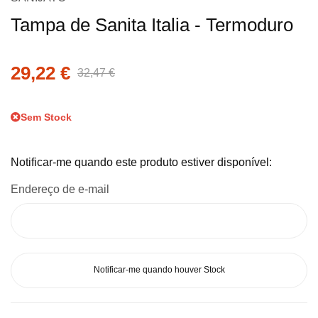
para
Tampa de Sanita Italia - Termoduro
o
início
da
29,22 €
32,47 €
Galeria
de
Sem Stock
imagens
Notificar-me quando este produto estiver disponível:
Endereço de e-mail
Notificar-me quando houver Stock