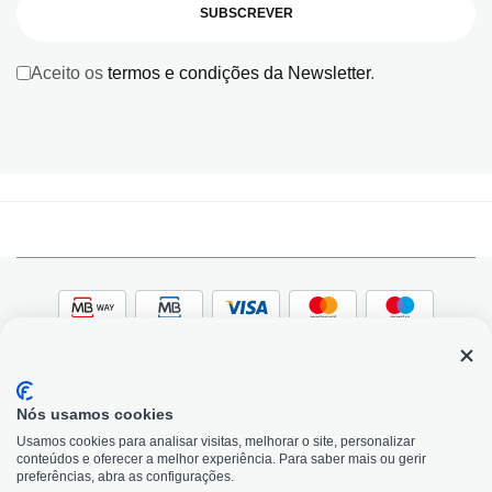
SUBSCREVER
Aceito os
termos e condições da Newsletter
.
Nós usamos cookies
© 2026, Bildit. Todos os direitos reservados | Powered
Adobe
Usamos cookies para analisar visitas, melhorar o site, personalizar
by Toogas, with
Magento
conteúdos e oferecer a melhor experiência. Para saber mais ou gerir
Precisa de Ajuda?
preferências, abra as configurações.