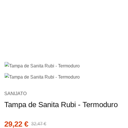
imagens
Saltar
SANIJATO
para
Tampa de Sanita Rubi - Termoduro
o
início
da
29,22 €
32,47 €
Galeria