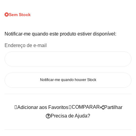
de
Sem Stock
imagens
Notificar-me quando este produto estiver disponível:
Endereço de e-mail
Notificar-me quando houver Stock
COMPARAR
Adicionar aos Favoritos
Partilhar
Precisa de Ajuda?