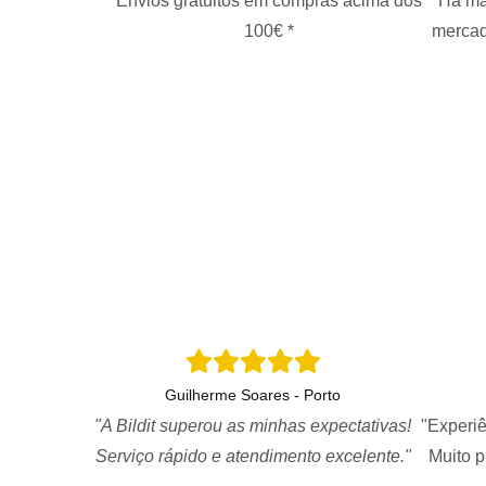
Envios gratuitos em compras acima dos
Há ma
100€ *
mercad
Guilherme Soares - Porto
"A Bildit superou as minhas expectativas!
"Experiê
Serviço rápido e atendimento excelente."
Muito 