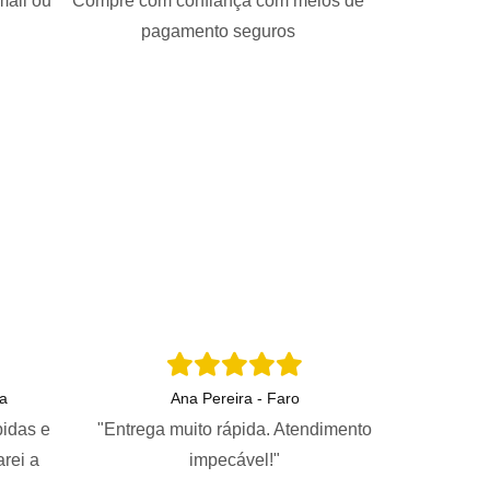
mail ou
Compre com confiança com meios de
pagamento seguros
a
Ana Pereira - Faro
pidas e
"Entrega muito rápida. Atendimento
arei a
impecável!"