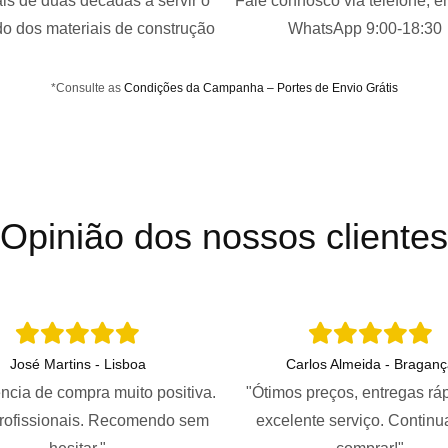
is de duas décadas a servir o
Fale connosco via telefone, e
o dos materiais de construção
WhatsApp 9:00-18:30
*Consulte as
Condições da Campanha – Portes de Envio Grátis
Opinião dos nossos clientes
José Martins - Lisboa
Carlos Almeida - Braganç
ncia de compra muito positiva.
"Ótimos preços, entregas rá
profissionais. Recomendo sem
excelente serviço. Continu