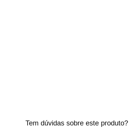
início
da
Galeria
de
imagens
Tem dúvidas sobre este produto?