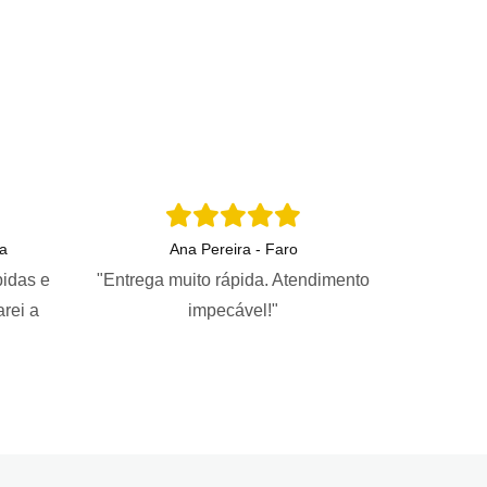
a
Ana Pereira - Faro
pidas e
"Entrega muito rápida. Atendimento
arei a
impecável!"