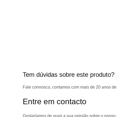
início
da
Galeria
de
imagens
Tem dúvidas sobre este produto?
Fale connosco, contamos com
mais de 20 anos de
Entre em contacto
Gostaríamos de ouvir a sua opinião sobre o nosso 