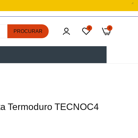
0
0
PROCURAR
ta Termoduro TECNOC4