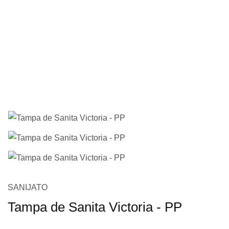
imagens
Saltar
SANIJATO
para
Tampa de Sanita Victoria - PP
o
início