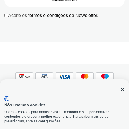
Aceito os
termos e condições da Newsletter
.
Nós usamos cookies
© 2026, Bildit. Todos os direitos reservados | Powered
Adobe
Usamos cookies para analisar visitas, melhorar o site, personalizar
by Toogas, with
Magento
conteúdos e oferecer a melhor experiência. Para saber mais ou gerir
Precisa de Ajuda?
preferências, abra as configurações.