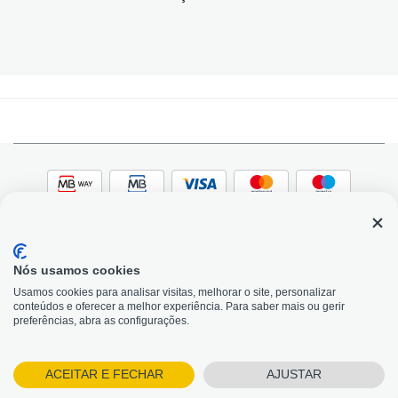
Nós usamos cookies
© 2026, Bildit. Todos os direitos reservados | Powered
Adobe
Usamos cookies para analisar visitas, melhorar o site, personalizar
by Toogas, with
Magento
conteúdos e oferecer a melhor experiência. Para saber mais ou gerir
Precisa de Ajuda?
preferências, abra as configurações.
ACEITAR E FECHAR
AJUSTAR