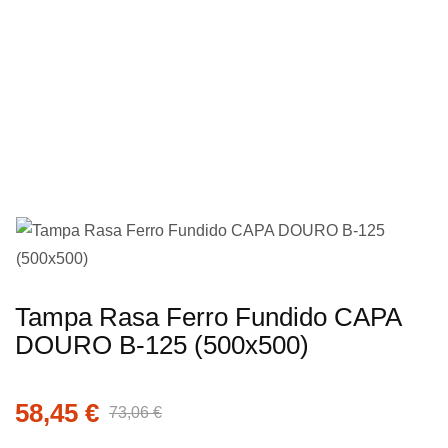
imagens
Saltar
Tampa Rasa Ferro Fundido CAPA
para
DOURO B-125 (500x500)
o
início
58,45 €
da
73,06 €
Galeria