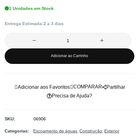
de
1 Unidades em Stock
imagens
Entrega Estimada:
2 a 3 dias
Adicionar ao Carrinho
COMPARAR
Adicionar aos Favoritos
Partilhar
Precisa de Ajuda?
SKU
06906
Categorias:
Escoamento de águas
Construção
Exterior