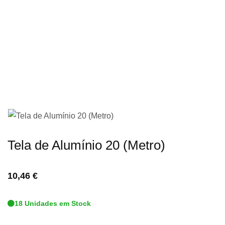
imagens
Saltar
Tela de Alumínio 20 (Metro)
para
o
10,46 €
início
da
18 Unidades em Stock
Galeria
de