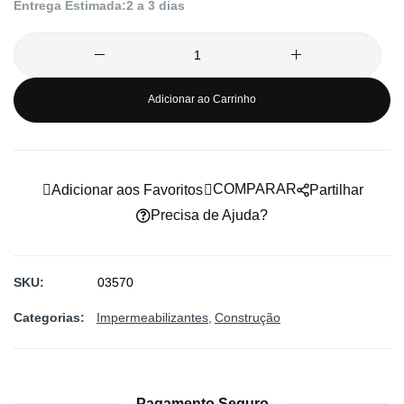
Entrega Estimada:
2 a 3 dias
imagens
Adicionar ao Carrinho
COMPARAR
Adicionar aos Favoritos
Partilhar
Precisa de Ajuda?
SKU
03570
Categorias:
Impermeabilizantes
Construção
Pagamento Seguro