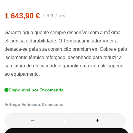
da
Galeria
1 643,90 €
1 826,55 €
de
imagens
Garanta água quente sempre disponível com a máxima
eficiência e durabilidade. O Termoacumulador Videira
destaca-se pela sua construção premium em Cobre e pelo
isolamento térmico reforçado, desenhado para reduzir a
sua fatura de eletricidade e garantir uma vida útil superior
ao equipamento.
Disponível por Encomenda
Entrega Estimada:
3 semanas