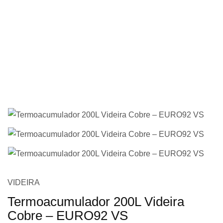
imagens
Saltar
VIDEIRA
para
Termoacumulador 200L Videira
o
Cobre – EURO92 VS
início