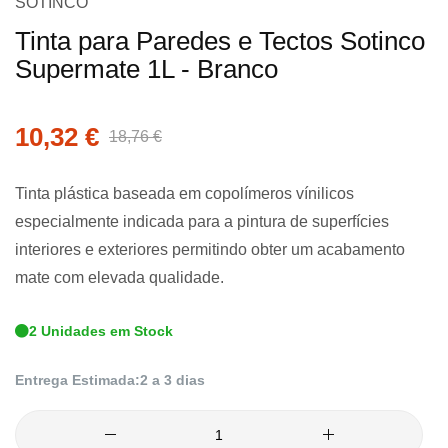
SOTINCO
para
Tinta para Paredes e Tectos Sotinco
o
Supermate 1L - Branco
início
da
Galeria
10,32 €
18,76 €
de
imagens
Tinta plástica baseada em copolímeros vínilicos
especialmente indicada para a pintura de superfícies
interiores e exteriores permitindo obter um acabamento
mate com elevada qualidade.
2 Unidades em Stock
Entrega Estimada:
2 a 3 dias