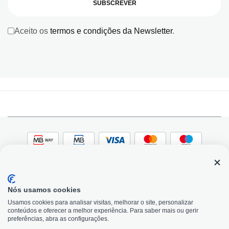
SUBSCREVER
Aceito os
termos e condições da Newsletter
.
Nós usamos cookies
© 2026, Bildit. Todos os direitos reservados | Powered
Adobe
Usamos cookies para analisar visitas, melhorar o site, personalizar
by Toogas, with
Magento
conteúdos e oferecer a melhor experiência. Para saber mais ou gerir
Precisa de Ajuda?
preferências, abra as configurações.