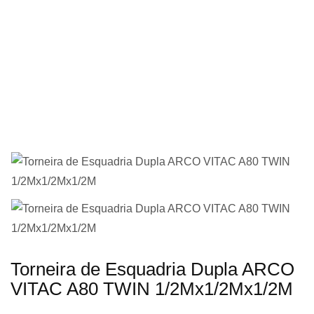
imagens
Saltar
Torneira de Esquadria Dupla ARCO
para
VITAC A80 TWIN 1/2Mx1/2Mx1/2M
o
início