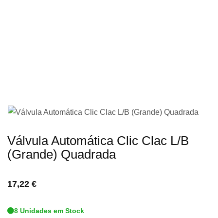
imagens
Saltar
Válvula Automática Clic Clac L/B
para
(Grande) Quadrada
o
início
17,22 €
da
Galeria
8 Unidades em Stock
de