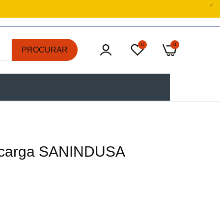
0
0
PROCURAR
scarga SANINDUSA