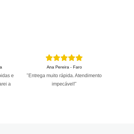
a
Ana Pereira - Faro
pidas e
"Entrega muito rápida. Atendimento
arei a
impecável!"