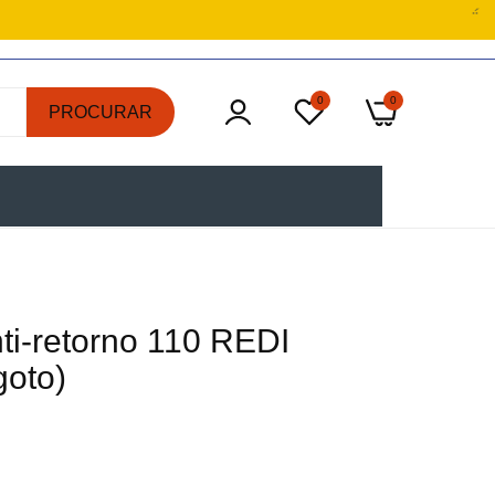
0
0
PROCURAR
ti-retorno 110 REDI
oto)