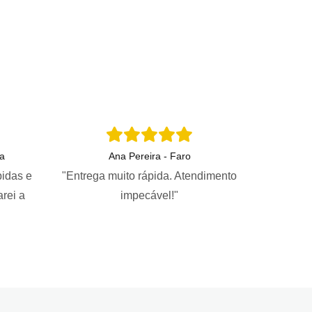
a
Ana Pereira - Faro
pidas e
"Entrega muito rápida. Atendimento
arei a
impecável!"