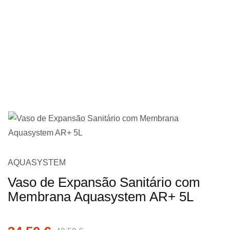
imagens
Saltar
AQUASYSTEM
para
Vaso de Expansão Sanitário com
o
Membrana Aquasystem AR+ 5L
início
da
Galeria