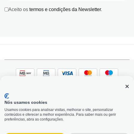
Aceito os
termos e condições da Newsletter
.
Nós usamos cookies
© 2026, Bildit. Todos os direitos reservados | Powered
Adobe
Usamos cookies para analisar visitas, melhorar o site, personalizar
by Toogas, with
Magento
conteúdos e oferecer a melhor experiência. Para saber mais ou gerir
Precisa de Ajuda?
preferências, abra as configurações.