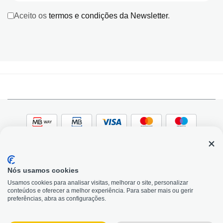
Aceito os
termos e condições da Newsletter
.
Nós usamos cookies
© 2026, Bildit. Todos os direitos reservados | Powered
Adobe
Usamos cookies para analisar visitas, melhorar o site, personalizar
by Toogas, with
Magento
conteúdos e oferecer a melhor experiência. Para saber mais ou gerir
Precisa de Ajuda?
preferências, abra as configurações.