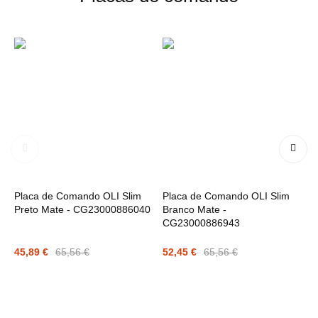
Placa de Comando OLI Slim
Placa de Comando OLI Slim
P
Preto Mate - CG23000886040
Branco Mate -
C
CG23000886943
45,89 €
65,56 €
52,45 €
65,56 €
5