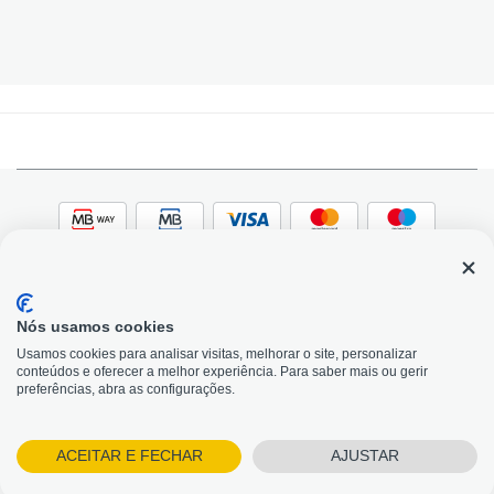
Nós usamos cookies
© 2026, Bildit. Todos os direitos reservados | Powered
Adobe
Usamos cookies para analisar visitas, melhorar o site, personalizar
by Toogas, with
Magento
conteúdos e oferecer a melhor experiência. Para saber mais ou gerir
Precisa de Ajuda?
preferências, abra as configurações.
ACEITAR E FECHAR
AJUSTAR