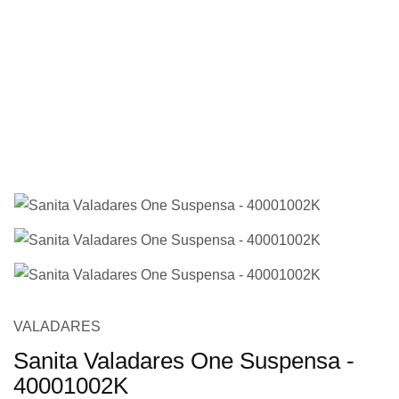
imagens
Saltar
VALADARES
para
Sanita Valadares One Suspensa -
o
40001002K
início