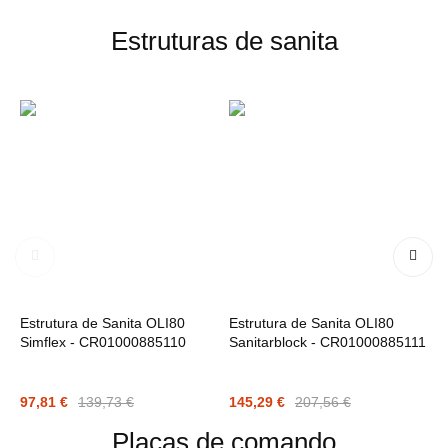
Estruturas de sanita
Estrutura de Sanita OLI80
Estrutura de Sanita OLI80
E
Simflex - CR01000885110
Sanitarblock - CR01000885111
S
97,81 €
139,73 €
145,29 €
207,56 €
1
Placas de comando